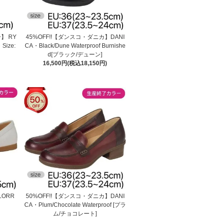
】 RY
45%OFF!!【ダンスコ・ダニカ】DANI
Size:
CA・Black/Dune Waterproof Burnishe
d[ブラック/デューン]
16,500円(税込18,150円)
LORR
50%OFF!!【ダンスコ・ダニカ】DANI
]
CA・Plum/Chocolate Waterproof [プラ
ム/チョコレート]