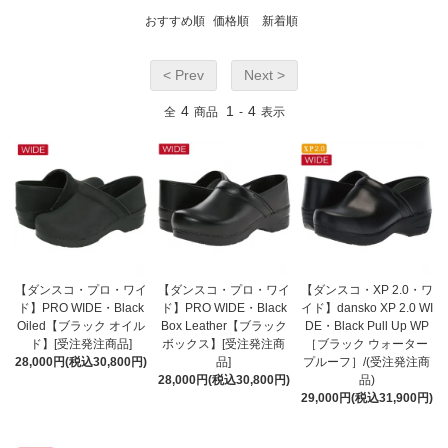
おすすめ順
価格順
新着順
< Prev
Next >
4
1
4
全
商品
-
表示
【ダンスコ・プロ・ワイ
【ダンスコ・プロ・ワイ
【ダンスコ・XP 2.0・ワ
ド】PRO WIDE・Black
ド】PRO WIDE・Black
イド】dansko XP 2.0 WI
Oiled【ブラック オイル
Box Leather【ブラック
DE・Black Pull Up WP
ド】[受注発注商品]
ボックス】[受注発注商
［ブラック ウォーター
28,000円(税込30,800円)
品]
プルーフ］/(受注発注商
28,000円(税込30,800円)
品)
29,000円(税込31,900円)