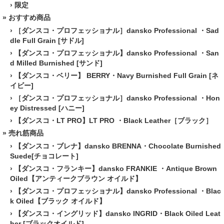
›
限定
» おすすめ商品
›
［ダンスコ・プロフェッショナル］dansko Professional ・Sad
dle Full Grain [サドル]
›
【ダンスコ・プロフェッショナル】dansko Professional ・San
d Milled Burnished [サンド]
›
【ダンスコ・ベリー】 BERRY・Navy Burnished Full Grain [ネ
イビー]
›
［ダンスコ・プロフェッショナル］dansko Professional ・Hon
ey Distressed [ハニー]
›
【ダンスコ・LT PRO】LT PRO ・Black Leather［ブラック］
» 売れ筋商品
›
【ダンスコ・ブレナ】dansko BRENNA・Chocolate Burnished
Suede[チョコレート]
›
【ダンスコ・フランキー】dansko FRANKIE ・Antique Brown
Oiled【アンティークブラウン オイルド】
›
【ダンスコ・プロフェッショナル】dansko Professional ・Blac
k Oiled【ブラック オイルド】
›
【ダンスコ・イングリッド】dansko INGRID・Black Oiled Leat
her [ブラックオイルド]