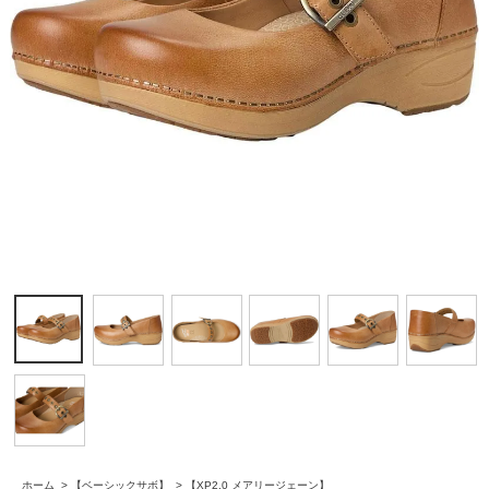
ホーム
>
【ベーシックサボ】
>
【XP2.0 メアリージェーン】