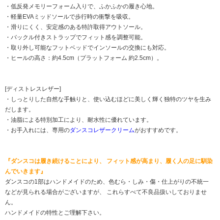
・低反発メモリーフォーム入りで、ふかふかの履き心地。
・軽量EVAミッドソールで歩行時の衝撃を吸収。
・滑りにくく、安定感のある特許取得アウトソール。
・バックル付きストラップでフィット感を調整可能。
・取り外し可能なフットベッドでインソールの交換にも対応。
・ヒールの高さ：約4.5cm（プラットフォーム 約2.5cm）。
[ディストレスレザー]
・しっとりした自然な手触りと、使い込むほどに美しく輝く独特のツヤを生み
だします。
・油脂による特別加工により、耐水性に優れています。
・お手入れには、専用の
ダンスコレザークリーム
がおすすめです。
『ダンスコは履き続けることにより、 フィット感が高まり、履く人の足に馴染
んでいきます』
ダンスコの1部はハンドメイドのため、色むら・しみ・傷・仕上がりの不統一
などが見られる場合がございますが、 これらすべて不良品扱いしておりませ
ん。
ハンドメイドの特性とご理解下さい。