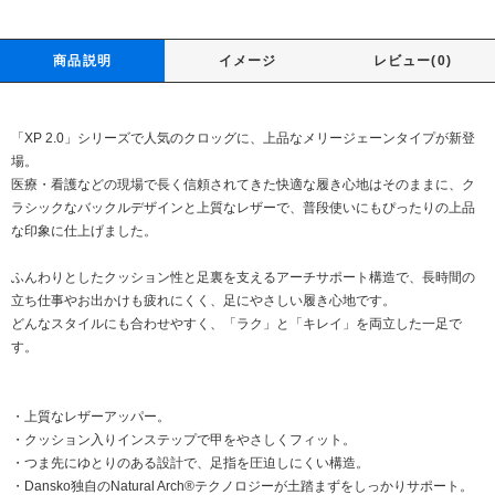
商品説明
イメージ
レビュー(0)
「XP 2.0」シリーズで人気のクロッグに、上品なメリージェーンタイプが新登
場。
医療・看護などの現場で長く信頼されてきた快適な履き心地はそのままに、ク
ラシックなバックルデザインと上質なレザーで、普段使いにもぴったりの上品
な印象に仕上げました。
ふんわりとしたクッション性と足裏を支えるアーチサポート構造で、長時間の
立ち仕事やお出かけも疲れにくく、足にやさしい履き心地です。
どんなスタイルにも合わせやすく、「ラク」と「キレイ」を両立した一足で
す。
・上質なレザーアッパー。
・クッション入りインステップで甲をやさしくフィット。
・つま先にゆとりのある設計で、足指を圧迫しにくい構造。
・Dansko独自のNatural Arch®テクノロジーが土踏まずをしっかりサポート。